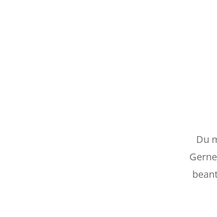
Du m
Gerne 
beant