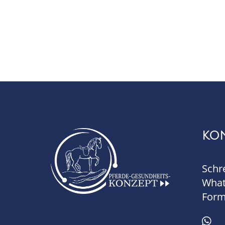
KO
Schr
What
Form
